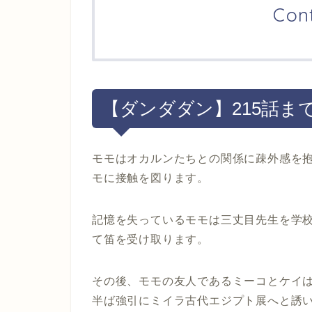
Con
【ダンダダン】215話ま
モモはオカルンたちとの関係に疎外感を
モに接触を図ります。
記憶を失っているモモは三丈目先生を学
て笛を受け取ります。
その後、モモの友人であるミーコとケイ
半ば強引にミイラ古代エジプト展へと誘