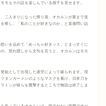
、モモもその話を楽しんでいる様子を見せます。
し、二人きりになった帰り道、オカルンが家まで送
ちを察し、「私のことが好きなのか」と直接問い詰
の想いを込めて「めっちゃ好きッス」とまっすぐに
のの、照れ隠しから文句を言うと、オカルンはモモ
、突如として出現した虚空によって破られます。現
にツタンカーメンのようなマスクを着け、日本刀を
カラトンが彼らを襲撃するところで物語は終了しま
力を失っているオカルンは、能力がない状態で大ピ