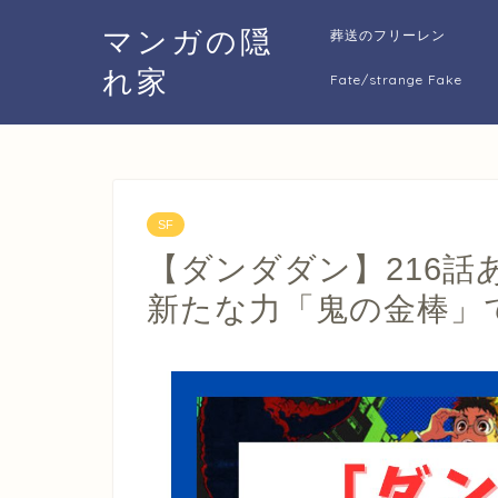
マンガの隠
葬送のフリーレン
れ家
Fate/strange Fake
SF
【ダンダダン】216
新たな力「鬼の金棒」