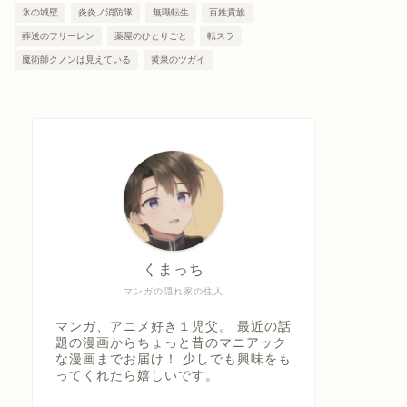
氷の城壁
炎炎ノ消防隊
無職転生
百姓貴族
葬送のフリーレン
薬屋のひとりごと
転スラ
魔術師クノンは見えている
黄泉のツガイ
くまっち
マンガの隠れ家の住人
マンガ、アニメ好き１児父。 最近の話
題の漫画からちょっと昔のマニアック
な漫画までお届け！ 少しでも興味をも
ってくれたら嬉しいです。