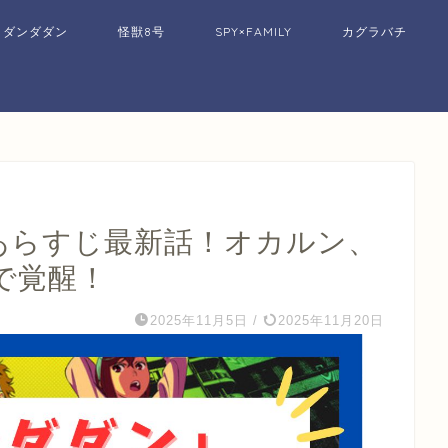
ダンダダン
怪獣8号
SPY×FAMILY
カグラバチ
話あらすじ最新話！オカルン、
で覚醒！
2025年11月5日
/
2025年11月20日