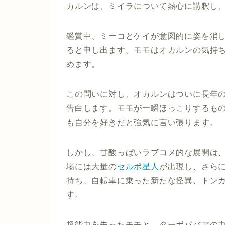
カルンは、ミイラについて熱心に講釈し
鑑賞中、ミーコとケイが意図的に姿を消
ると申し出ます。モモはオカルンの気持
めます。
この問いに対し、オカルンはついに長年
告白します。モモが一瞬ほっこりするも
も自分を好きだと強気に言い張ります。
しかし、甘酸っぱいラブコメ的な展開は
場には大量の
セルポ星人
が出現し、さら
持ち、自転車に乗った新たな怪異、トン
す。
超能力を失ったモモと、ターボババアの