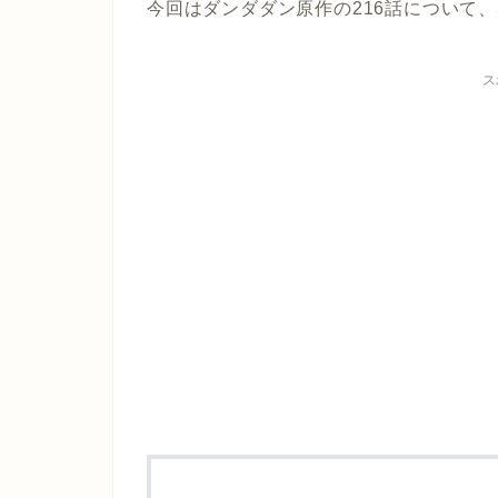
今回はダンダダン原作の
216話
について、
ス