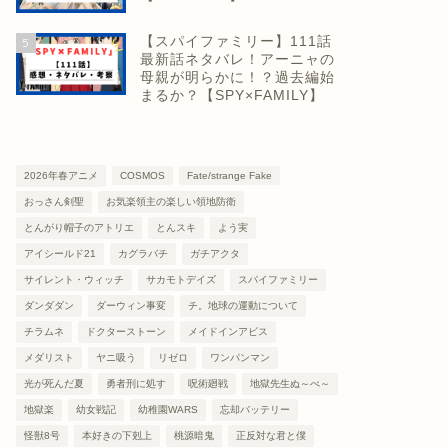
【スパイファミリー】111話
5
最新話ネタバレ！アーニャの
母親が明らかに！？過去編始
まるか？【SPY×FAMILY】
2026年春アニメ
COSMOS
Fate/strange Fake
おっさん剣聖
お気楽領主の楽しい領地防衛
とんがり帽子のアトリエ
とんスキ
よう実
アイシールド21
カグラバチ
ガチアクタ
サイレント・ウィッチ
サカモトデイズ
スパイファミリー
ダンダダン
ダーウィン事変
チ。地球の運動について
チラムネ
ドクターストーン
メイドインアビス
メダリスト
ヤニ吸う
リゼロ
ワンパンマン
光が死んだ夏
勇者刑に処す
呪術廻戦
地獄先生ぬ～べ～
地獄楽
幼女戦記
幼稚園WARS
忘却バッテリー
怪獣8号
本好きの下剋上
桃源暗鬼
正反対な君と僕