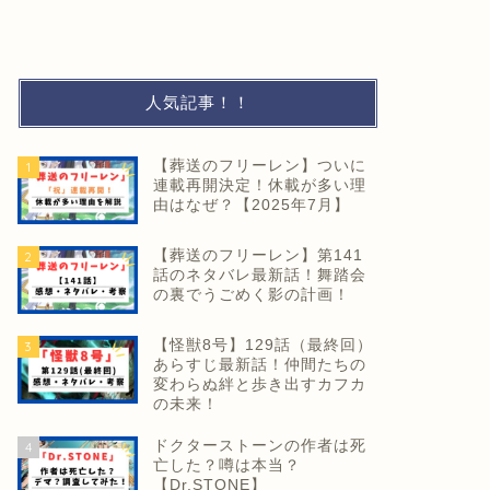
人気記事！！
【葬送のフリーレン】ついに
1
連載再開決定！休載が多い理
由はなぜ？【2025年7月】
【葬送のフリーレン】第141
2
話のネタバレ最新話！舞踏会
の裏でうごめく影の計画！
【怪獣8号】129話（最終回）
3
あらすじ最新話！仲間たちの
変わらぬ絆と歩き出すカフカ
の未来！
ドクターストーンの作者は死
4
亡した？噂は本当？
【Dr.STONE】