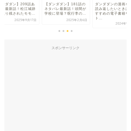
ダンダダン】209話あ
【ダンダダン】181話の
ダンダダンの漫画を
すじ最新話！松江城跡
ネタバレ最新話！頭間が
読み返したいときは
に取り残されたモモ...
学校に登場？呪行李の...
すすめの電子書籍サ
ト...
2025年9月17日
2025年2月6日
2024年9
スポンサーリンク