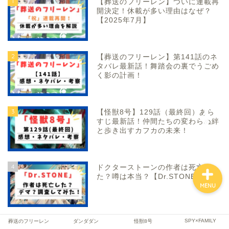
1
【葬送のフリーレン】ついに連載再
開決定！休載が多い理由はなぜ？
【2025年7月】
ファンタジー
2
【葬送のフリーレン】第141話のネ
タバレ最新話！舞踏会の裏でうごめ
SF
く影の計画！
スポーツ
3
【怪獣8号】129話（最終回）あら
すじ最新話！仲間たちの変わらぬ絆
バトル・アクション
と歩き出すカフカの未来！
4
ドクターストーンの作者は死亡し
た？噂は本当？【Dr.STONE】
MENU
SPY×FAMILY
5
葬送のフリーレン
ダンダダン
怪獣8号
【スパイファミリー】111話 最新話