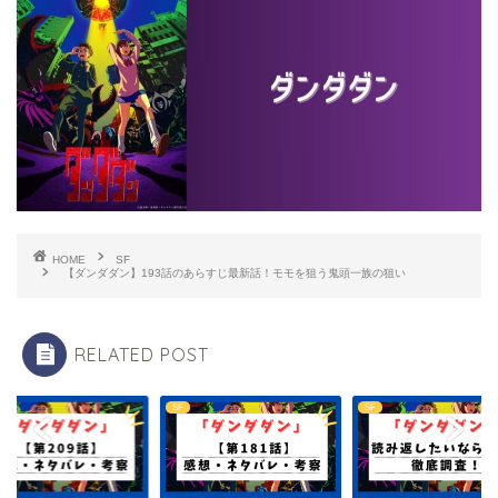
HOME
SF
【ダンダダン】193話のあらすじ最新話！モモを狙う鬼頭一族の狙い
RELATED POST
SF
SF