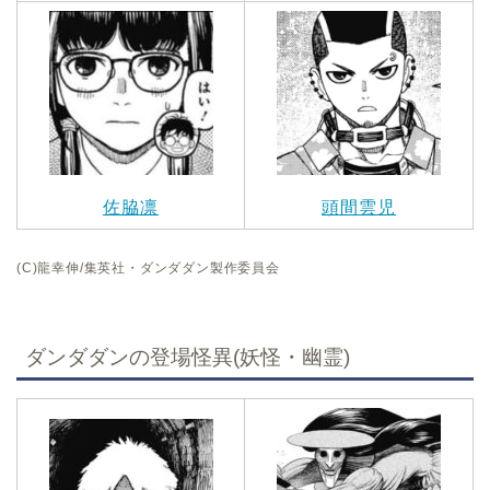
佐脇凛
頭間雲児
(C)龍幸伸/集英社・ダンダダン製作委員会
ダンダダンの登場怪異(妖怪・幽霊)