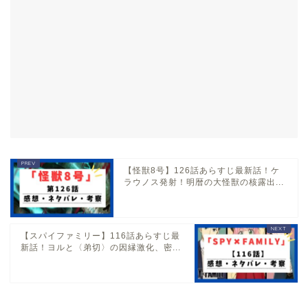
【怪獣8号】126話あらすじ最新話！ケ
ラウノス発射！明暦の大怪獣の核露出...
【スパイファミリー】116話あらすじ最
新話！ヨルと〈弟切〉の因縁激化、密...