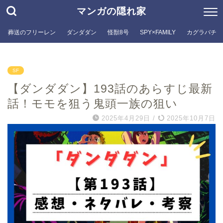
マンガの隠れ家
葬送のフリーレン
ダンダダン
怪獣8号
SPY×FAMILY
カグラバチ
SF
【ダンダダン】193話のあらすじ最新
話！モモを狙う鬼頭一族の狙い
2025年4月29日
/
2025年10月7日