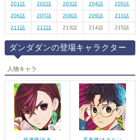
201話
202話
203話
204話
205話
206話
207話
208話
209話
210話
211話
212話
213話
214話
215話
ダンダダンの登場キャラクター
人物キャラ
綾瀬桃/モモ
高倉健/オカルン