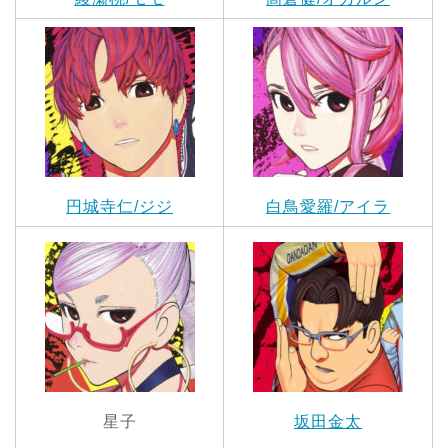
円城寺仁/ジジ
白鳥愛羅/アイラ
星子
坂田金太