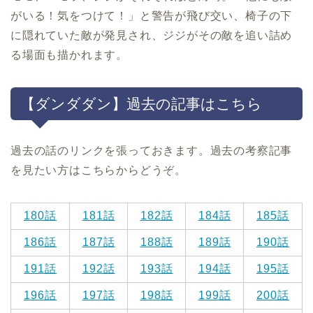
がいる！気をつけて！」と警告が飛び交い、椅子の下
に隠れていた敵が発見され、ジジがその敵を追い詰め
る場面も描かれます。
【ダンダダン】過去の記事はこちら
過去の話のリンクを張っておきます。過去の考察記事
を見たい方はこちらからどうぞ。
180話
181話
182話
184話
185話
186話
187話
188話
189話
190話
191話
192話
193話
194話
195話
196話
197話
198話
199話
200話