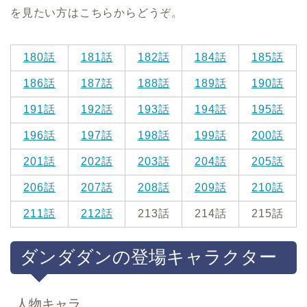
を見たい方はこちらからどうぞ。
180話
181話
182話
184話
185話
186話
187話
188話
189話
190話
191話
192話
193話
194話
195話
196話
197話
198話
199話
200話
201話
202話
203話
204話
205話
206話
207話
208話
209話
210話
211話
212話
213話
214話
215話
ダンダダンの登場キャラクター
人物キャラ