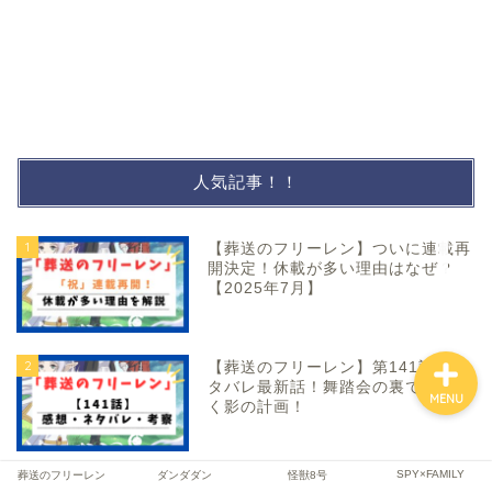
ファンタジー
SF
人気記事！！
スポーツ
1
【葬送のフリーレン】ついに連載再
開決定！休載が多い理由はなぜ？
バトル・アクション
【2025年7月】
2
【葬送のフリーレン】第141話のネ
タバレ最新話！舞踏会の裏でうごめ
MENU
く影の計画！
SPY×FAMILY
葬送のフリーレン
ダンダダン
怪獣8号
3
【怪獣8号】129話（最終回）あら