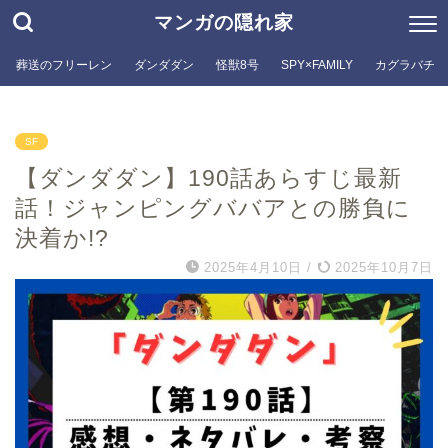
マンガの隠れ家
葬送のフリーレン
ダンダダン
怪獣8号
SPY×FAMILY
カグラバチ
SF
【ダンダダン】190話あらすじ最新
話！ジャンピングババアとの勝負に
決着か!?
2025年4月10日
/
2025年10月7日