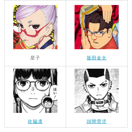
星子
坂田金太
佐脇凛
頭間雲児