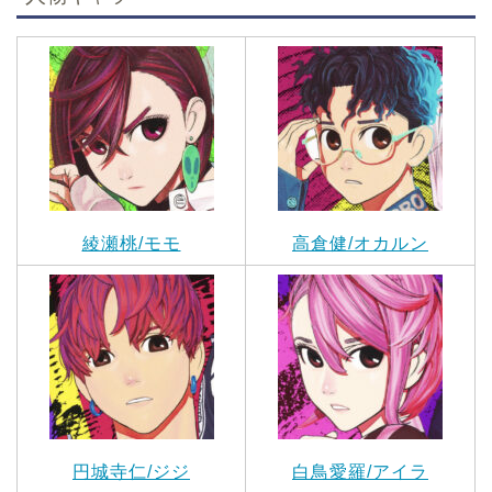
綾瀬桃/モモ
高倉健/オカルン
円城寺仁/ジジ
白鳥愛羅/アイラ