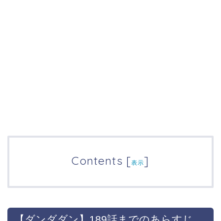
Contents
[
]
表示
【ダンダダン】189話までのあらすじ