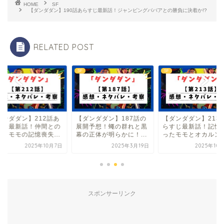
HOME
SF
【ダンダダン】190話あらすじ最新話！ジャンピングババアとの勝負に決着か!?
RELATED POST
SF
SF
ダンダダン】212話あ
【ダンダダン】187話の
【ダンダダン】213
すじ最新話！仲間との
展開予想！蠅の群れと黒
らすじ最新話！記憶
会とモモの記憶喪失...
幕の正体が明らかに！...
ったモモとオカルンの.
2025年10月7日
2025年3月19日
2025年10
スポンサーリンク