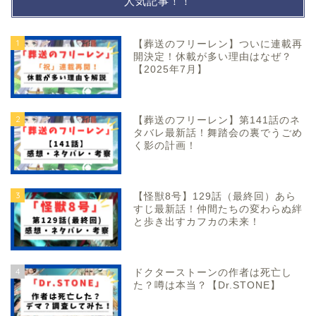
人気記事！！
1
【葬送のフリーレン】ついに連載再
開決定！休載が多い理由はなぜ？
【2025年7月】
2
【葬送のフリーレン】第141話のネ
タバレ最新話！舞踏会の裏でうごめ
く影の計画！
3
【怪獣8号】129話（最終回）あら
すじ最新話！仲間たちの変わらぬ絆
と歩き出すカフカの未来！
4
ドクターストーンの作者は死亡し
た？噂は本当？【Dr.STONE】