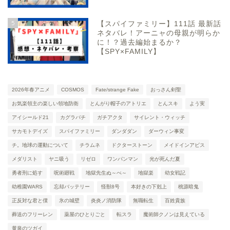
5
【スパイファミリー】111話 最新話
ネタバレ！アーニャの母親が明らか
に！？過去編始まるか？
【SPY×FAMILY】
2026年春アニメ
COSMOS
Fate/strange Fake
おっさん剣聖
お気楽領主の楽しい領地防衛
とんがり帽子のアトリエ
とんスキ
よう実
アイシールド21
カグラバチ
ガチアクタ
サイレント・ウィッチ
サカモトデイズ
スパイファミリー
ダンダダン
ダーウィン事変
チ。地球の運動について
チラムネ
ドクターストーン
メイドインアビス
メダリスト
ヤニ吸う
リゼロ
ワンパンマン
光が死んだ夏
勇者刑に処す
呪術廻戦
地獄先生ぬ～べ～
地獄楽
幼女戦記
幼稚園WARS
忘却バッテリー
怪獣8号
本好きの下剋上
桃源暗鬼
正反対な君と僕
氷の城壁
炎炎ノ消防隊
無職転生
百姓貴族
葬送のフリーレン
薬屋のひとりごと
転スラ
魔術師クノンは見えている
黄泉のツガイ