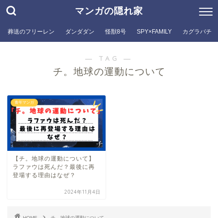
マンガの隠れ家
葬送のフリーレン
ダンダダン
怪獣8号
SPY×FAMILY
カグラバチ
― TAG ―
チ。地球の運動について
青年マンガ
【チ。地球の運動について】
ラファウは死んだ？最後に再
登場する理由はなぜ？
2024年11月4日
HOME
チ。地球の運動について