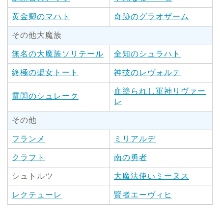
黄金卿のマハト
奇跡のグラオザーム
その他大魔族
無名の大魔族ソリテール
全知のシュラハト
終極の聖女トート
神技のレヴォルテ
血塗られし軍神リヴァー
電閃のシュレーク
レ
その他
フランメ
ミリアルデ
クラフト
南の勇者
シュトルツ
大魔法使いミーヌス
レクテューレ
賢者エーヴィヒ