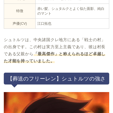
赤い髪、シュタルクとよく似た面影、純白
特徴
のマント
声優(CV)
江口拓也
シュトルツは、中央諸国クレ地方にある「戦士の村」
の出身です。この村は実力至上主義であり、彼は村長
である父親から
「最高傑作」と称えられるほど卓越し
た才能を持っていました。
【葬送のフリーレン】シュトルツの強さ