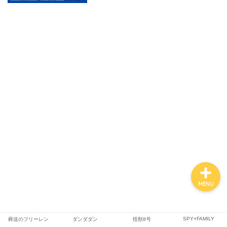
ファンタジー
SF
スポーツ
バトル・アクション
MENU
SPY×FAMILY
葬送のフリーレン
ダンダダン
怪獣8号