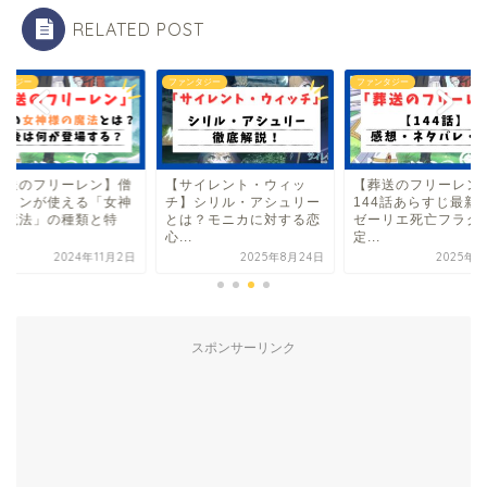
RELATED POST
ンタジー
ファンタジー
ファンタジー
葬送のフリーレン】僧
【サイレント・ウィッ
【葬送のフリーレン
ザインが使える「女神
チ】シリル・アシュリー
144話あらすじ最新
の魔法」の種類と特
とは？モニカに対する恋
ゼーリエ死亡フラグ
.
心...
定...
2024年11月2日
2025年8月24日
2025年9
スポンサーリンク