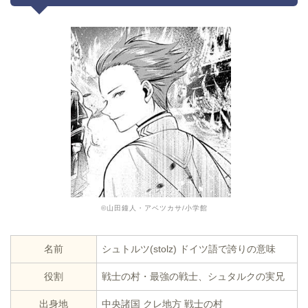
©山田鐘人・アベツカサ/小学館
名前
シュトルツ(stolz) ドイツ語で誇りの意味
役割
戦士の村・最強の戦士、シュタルクの実兄
出身地
中央諸国 クレ地方 戦士の村