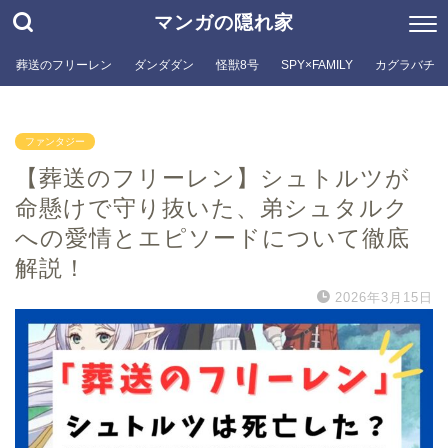
マンガの隠れ家
葬送のフリーレン
ダンダダン
怪獣8号
SPY×FAMILY
カグラバチ
ファンタジー
【葬送のフリーレン】シュトルツが
命懸けで守り抜いた、弟シュタルク
への愛情とエピソードについて徹底
解説！
2026年3月15日