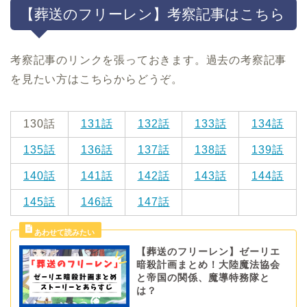
【葬送のフリーレン】考察記事はこちら
考察記事のリンクを張っておきます。過去の考察記事
を見たい方はこちらからどうぞ。
130話
131話
132話
133話
134話
135話
136話
137話
138話
139話
140話
141話
142話
143話
144話
145話
146話
147話
【葬送のフリーレン】ゼーリエ
暗殺計画まとめ！大陸魔法協会
と帝国の関係、魔導特務隊と
は？