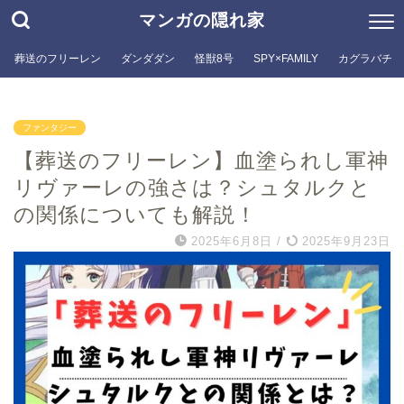
マンガの隠れ家
葬送のフリーレン
ダンダダン
怪獣8号
SPY×FAMILY
カグラバチ
ファンタジー
【葬送のフリーレン】血塗られし軍神
リヴァーレの強さは？シュタルクと
の関係についても解説！
2025年6月8日
/
2025年9月23日