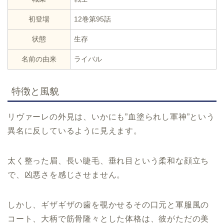
初登場
12巻第95話
状態
生存
名前の由来
ライバル
特徴と風貌
リヴァーレの外見は、いかにも”血塗られし軍神”という
異名に反しているように見えます。
太く整った眉、長い睫毛、垂れ目という柔和な顔立ち
で、凶悪さを感じさせません。
しかし、ギザギザの歯を覗かせるその口元と軍服風の
コート、大柄で筋骨隆々とした体格は、彼がただの美