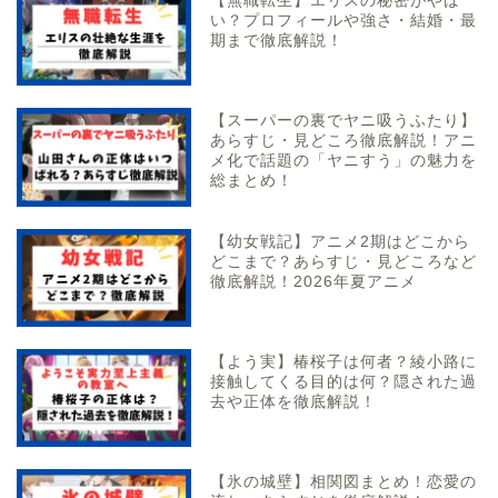
【無職転生】エリスの秘密がやば
い？プロフィールや強さ・結婚・最
期まで徹底解説！
【スーパーの裏でヤニ吸うふたり】
あらすじ・見どころ徹底解説！アニ
メ化で話題の「ヤニすう」の魅力を
総まとめ！
【幼女戦記】アニメ2期はどこから
どこまで？あらすじ・見どころなど
徹底解説！2026年夏アニメ
【よう実】椿桜子は何者？綾小路に
接触してくる目的は何？隠された過
去や正体を徹底解説！
【氷の城壁】相関図まとめ！恋愛の