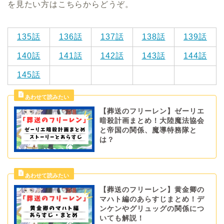
を見たい方はこちらからどうぞ。
135話
136話
137話
138話
139話
140話
141話
142話
143話
144話
145話
【葬送のフリーレン】ゼーリエ
暗殺計画まとめ！大陸魔法協会
と帝国の関係、魔導特務隊と
は？
【葬送のフリーレン】黄金卿の
マハト編のあらすじまとめ！デ
ンケンやグリュッグの関係につ
いても解説！