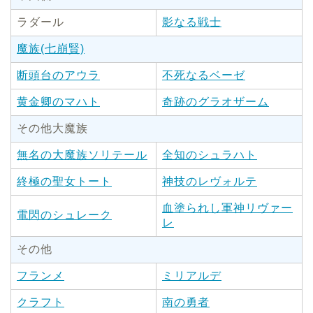
ラダール
影なる戦士
魔族(七崩賢)
断頭台のアウラ
不死なるベーゼ
黄金卿のマハト
奇跡のグラオザーム
その他大魔族
無名の大魔族ソリテール
全知のシュラハト
終極の聖女トート
神技のレヴォルテ
血塗られし軍神リヴァー
電閃のシュレーク
レ
その他
フランメ
ミリアルデ
クラフト
南の勇者