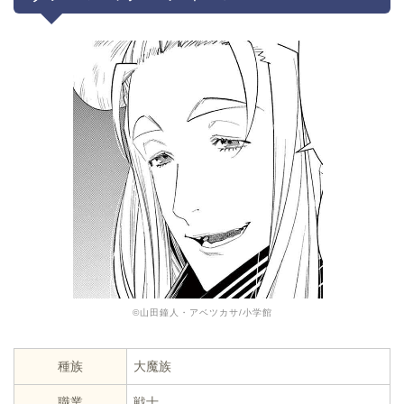
©山田鐘人・アベツカサ/小学館
種族
大魔族
職業
戦士