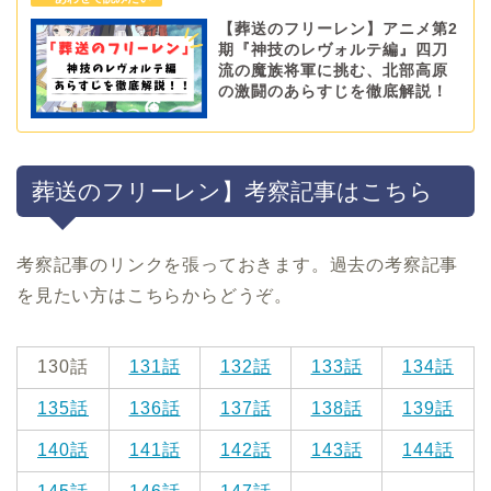
【葬送のフリーレン】アニメ第2
期『神技のレヴォルテ編』四刀
流の魔族将軍に挑む、北部高原
の激闘のあらすじを徹底解説！
葬送のフリーレン】考察記事はこちら
考察記事のリンクを張っておきます。過去の考察記事
を見たい方はこちらからどうぞ。
130話
131話
132話
133話
134話
135話
136話
137話
138話
139話
140話
141話
142話
143話
144話