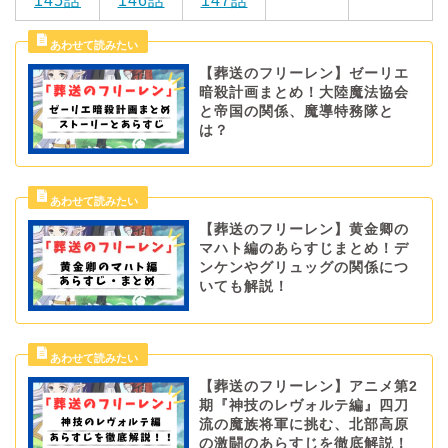
145話
146話
147話
【葬送のフリーレン】ゼーリエ
暗殺計画まとめ！大陸魔法協会
と帝国の関係、魔導特務隊と
は？
【葬送のフリーレン】黄金卿の
マハト編のあらすじまとめ！デ
ンケンやグリュッグの関係につ
いても解説！
【葬送のフリーレン】アニメ第2
期『神技のレヴォルテ編』四刀
流の魔族将軍に挑む、北部高原
の激闘のあらすじを徹底解説！