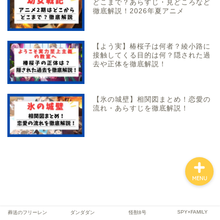
どこまで？あらすじ・見どころなど
徹底解説！2026年夏アニメ
ファンタジー
【よう実】椿桜子は何者？綾小路に
接触してくる目的は何？隠された過
去や正体を徹底解説！
SF
スポーツ
【氷の城壁】相関図まとめ！恋愛の
流れ・あらすじを徹底解説！
バトル・アクション
MENU
SPY×FAMILY
葬送のフリーレン
ダンダダン
怪獣8号