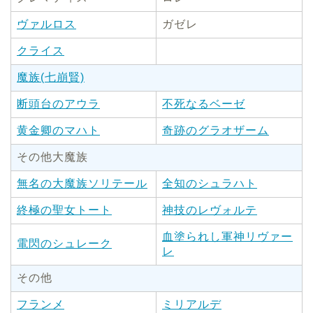
ヴァルロス
ガゼレ
クライス
魔族(七崩賢)
断頭台のアウラ
不死なるベーゼ
黄金卿のマハト
奇跡のグラオザーム
その他大魔族
無名の大魔族ソリテール
全知のシュラハト
終極の聖女トート
神技のレヴォルテ
血塗られし軍神リヴァー
電閃のシュレーク
レ
その他
フランメ
ミリアルデ