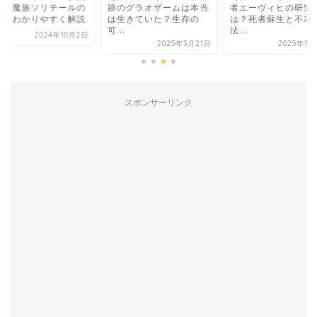
の大魔族ソリテールの
跡のグラオザームは本当
者エーヴィヒの研究
さをわかりやすく解説
は生きていた？生存の
は？死者蘇生と不老
可...
法...
2024年10月2日
2025年3月21日
2025年11
スポンサーリンク