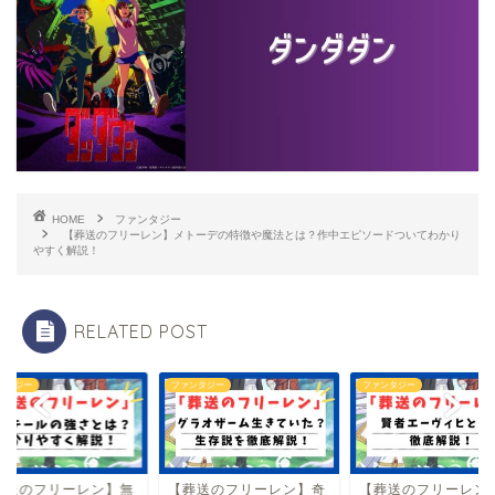
HOME
ファンタジー
【葬送のフリーレン】メトーデの特徴や魔法とは？作中エピソードついてわかり
やすく解説！
RELATED POST
ンタジー
ファンタジー
ファンタジー
葬送のフリーレン】無
【葬送のフリーレン】奇
【葬送のフリーレン