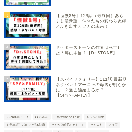
3
【怪獣8号】129話（最終回）あら
すじ最新話！仲間たちの変わらぬ絆
と歩き出すカフカの未来！
4
ドクターストーンの作者は死亡し
た？噂は本当？【Dr.STONE】
5
【スパイファミリー】111話 最新話
ネタバレ！アーニャの母親が明らか
に！？過去編始まるか？
【SPY×FAMILY】
2026年春アニメ
COSMOS
Fate/strange Fake
おっさん剣聖
お気楽領主の楽しい領地防衛
とんがり帽子のアトリエ
とんスキ
よう実