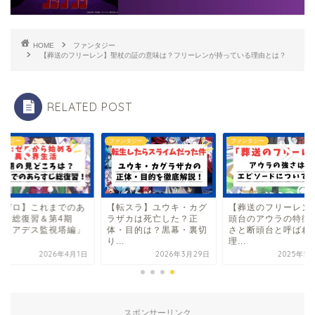
HOME
ファンタジー
【葬送のフリーレン】聖杖の証の意味は？フリーレンが持っている理由とは？
RELATED POST
ンタジー
ファンタジー
ファンタジー
リゼロ】これまでのあ
【転スラ】ユウキ・カグ
【葬送のフリーレン
すじ総復習＆第4期
ラザカは死亡した？正
頭台のアウラの特徴
プレアデス監視塔編」
体・目的は？黒幕・裏切
さと断頭台と呼ばれ
.
り...
理...
2026年4月1日
2026年3月29日
2025年5
スポンサーリンク