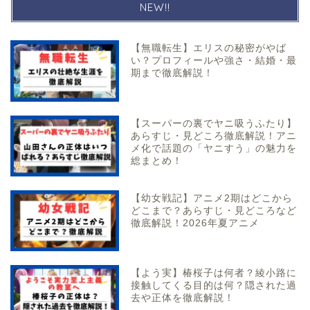
NEW!!
【無職転生】エリスの秘密がやば
い？プロフィールや強さ・結婚・最
期まで徹底解説！
【スーパーの裏でヤニ吸うふたり】
あらすじ・見どころ徹底解説！アニ
メ化で話題の「ヤニすう」の魅力を
総まとめ！
【幼女戦記】アニメ2期はどこから
どこまで？あらすじ・見どころなど
徹底解説！2026年夏アニメ
【よう実】椿桜子は何者？綾小路に
接触してくる目的は何？隠された過
去や正体を徹底解説！