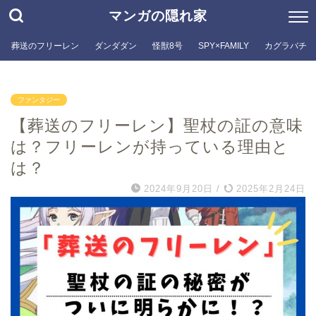
マンガの隠れ家
葬送のフリーレン
ダンダダン
怪獣8号
SPY×FAMILY
カグラバチ
ファンタジー
【葬送のフリーレン】聖杖の証の意味
は？フリーレンが持っている理由と
は？
2024年9月20日
/
2025年2月24日