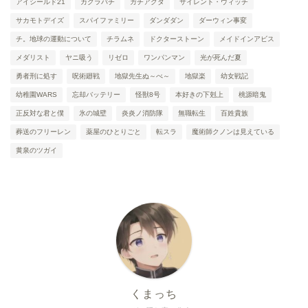
アイシールド21
カグラバチ
ガチアクタ
サイレント・ウィッチ
サカモトデイズ
スパイファミリー
ダンダダン
ダーウィン事変
チ。地球の運動について
チラムネ
ドクターストーン
メイドインアビス
メダリスト
ヤニ吸う
リゼロ
ワンパンマン
光が死んだ夏
勇者刑に処す
呪術廻戦
地獄先生ぬ～べ～
地獄楽
幼女戦記
幼稚園WARS
忘却バッテリー
怪獣8号
本好きの下剋上
桃源暗鬼
正反対な君と僕
氷の城壁
炎炎ノ消防隊
無職転生
百姓貴族
葬送のフリーレン
薬屋のひとりごと
転スラ
魔術師クノンは見えている
黄泉のツガイ
くまっち
ファンタジー