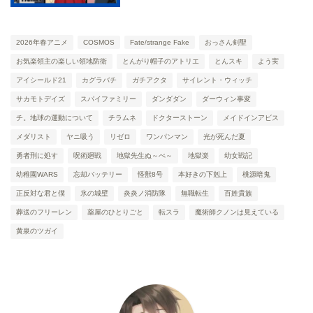
2026年春アニメ
COSMOS
Fate/strange Fake
おっさん剣聖
お気楽領主の楽しい領地防衛
とんがり帽子のアトリエ
とんスキ
よう実
アイシールド21
カグラバチ
ガチアクタ
サイレント・ウィッチ
サカモトデイズ
スパイファミリー
ダンダダン
ダーウィン事変
チ。地球の運動について
チラムネ
ドクターストーン
メイドインアビス
メダリスト
ヤニ吸う
リゼロ
ワンパンマン
光が死んだ夏
勇者刑に処す
呪術廻戦
地獄先生ぬ～べ～
地獄楽
幼女戦記
幼稚園WARS
忘却バッテリー
怪獣8号
本好きの下剋上
桃源暗鬼
正反対な君と僕
氷の城壁
炎炎ノ消防隊
無職転生
百姓貴族
葬送のフリーレン
薬屋のひとりごと
転スラ
魔術師クノンは見えている
黄泉のツガイ