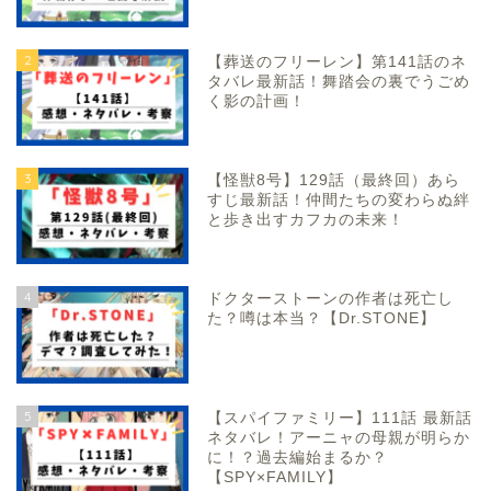
2
【葬送のフリーレン】第141話のネ
タバレ最新話！舞踏会の裏でうごめ
く影の計画！
3
【怪獣8号】129話（最終回）あら
すじ最新話！仲間たちの変わらぬ絆
と歩き出すカフカの未来！
4
ドクターストーンの作者は死亡し
た？噂は本当？【Dr.STONE】
5
【スパイファミリー】111話 最新話
ネタバレ！アーニャの母親が明らか
に！？過去編始まるか？
【SPY×FAMILY】