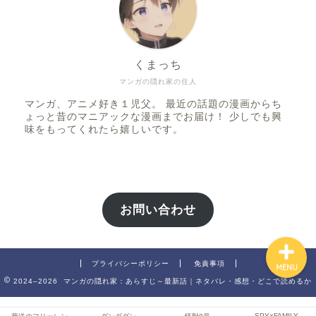
くまっち
ファンタジー
マンガの隠れ家の住人
マンガ、アニメ好き１児父。 最近の話題の漫画からち
SF
ょっと昔のマニアックな漫画までお届け！ 少しでも興
味をもってくれたら嬉しいです。
スポーツ
バトル・アクション
お問い合わせ
プライバシーポリシー
免責事項
MENU
2024–2026 マンガの隠れ家：あらすじ～最新話｜ネタバレ・感想・どこで読めるか
SPY×FAMILY