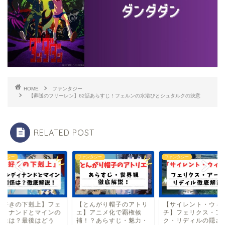
HOME
ファンタジー
【葬送のフリーレン】62話あらすじ！フェルンの水浴びとシュタルクの決意
RELATED POST
ンタジー
ファンタジー
ファンタジー
本好きの下剋上】フェ
【とんがり帽子のアトリ
【サイレント・ウィ
ディナンドとマインの
エ】アニメ化で覇権候
チ】フェリクス・ア
係性は？最後はどう
補！？あらすじ・魅力・
ク・リディルの隠さ