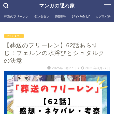
マンガの隠れ家
葬送のフリーレン
ダンダダン
怪獣8号
SPY×FAMILY
カグラバチ
ファンタジー
【葬送のフリーレン】62話あらす
じ！フェルンの水浴びとシュタルク
の決意
2025年3月27日
/
2025年3月27日