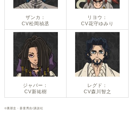
ザンカ：
リヨウ：
CV松岡禎丞
CV花守ゆみり
ジャバー：
レグド：
CV新祐樹
CV森川智之
©裏那圭・晏童秀吉/講談社