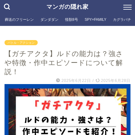
マンガの隠れ家
葬送のフリーレン
ダンダダン
怪獣8号
SPY×FAMILY
カグラバチ
バトル・アクション
【ガチアクタ】ルドの能力は？強さ
や特徴・作中エピソードについて解
説！
2025年6月22日
/
2025年6月28日