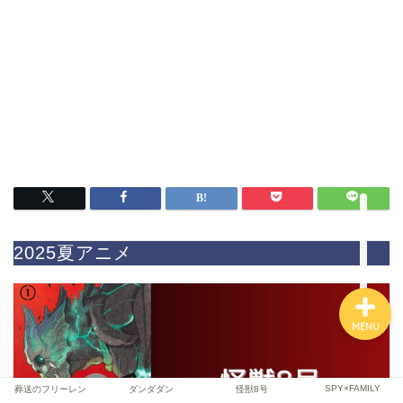
ファンタジー
SF
スポーツ
バトル・アクション
2025夏アニメ
MENU
SPY×FAMILY
葬送のフリーレン
ダンダダン
怪獣8号