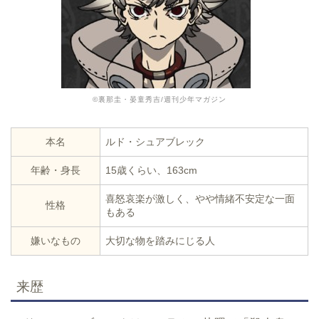
©裏那圭・晏童秀吉/週刊少年マガジン
本名
ルド・シュアブレック
年齢・身長
15歳くらい、163cm
喜怒哀楽が激しく、やや情緒不安定な一面
性格
もある
嫌いなもの
大切な物を踏みにじる人
来歴