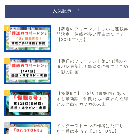
人気記事！！
1
【葬送のフリーレン】ついに連載再
開決定！休載が多い理由はなぜ？
【2025年7月】
2
【葬送のフリーレン】第141話のネ
タバレ最新話！舞踏会の裏でうごめ
く影の計画！
3
【怪獣8号】129話（最終回）あら
すじ最新話！仲間たちの変わらぬ絆
と歩き出すカフカの未来！
4
ドクターストーンの作者は死亡し
た？噂は本当？【Dr.STONE】