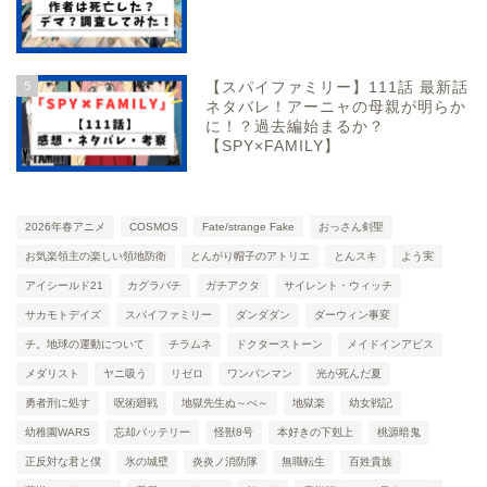
5
【スパイファミリー】111話 最新話
ネタバレ！アーニャの母親が明らか
に！？過去編始まるか？
【SPY×FAMILY】
2026年春アニメ
COSMOS
Fate/strange Fake
おっさん剣聖
お気楽領主の楽しい領地防衛
とんがり帽子のアトリエ
とんスキ
よう実
アイシールド21
カグラバチ
ガチアクタ
サイレント・ウィッチ
サカモトデイズ
スパイファミリー
ダンダダン
ダーウィン事変
チ。地球の運動について
チラムネ
ドクターストーン
メイドインアビス
メダリスト
ヤニ吸う
リゼロ
ワンパンマン
光が死んだ夏
勇者刑に処す
呪術廻戦
地獄先生ぬ～べ～
地獄楽
幼女戦記
幼稚園WARS
忘却バッテリー
怪獣8号
本好きの下剋上
桃源暗鬼
正反対な君と僕
氷の城壁
炎炎ノ消防隊
無職転生
百姓貴族