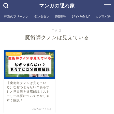
マンガの隠れ家
葬送のフリーレン
ダンダダン
怪獣8号
SPY×FAMILY
カグラバチ
― TAG ―
魔術師クノンは見えている
ファンタジー
【魔術師クノンは見えてい
る】なぜつまらない？あらす
じと世界観を徹底解説！スト
ーリー概要についてわかりや
すく解説！
2025年12月14日